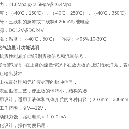
：≤1.6Mpa或≤2.5Mpa或≤6.4Mpa
度：（-40℃，150℃），（-40℃，250℃），（-40℃，350℃）
信号：三线制的脉冲或二线制4-20mA标准电流
源：DC12V或DC24V
境：温度：（-40℃，50℃）；湿度：＜95% 10-30℃
天然气流量计
功能说明
抗震性能
,能自动识别震动信号和流量信号．
震报警功能，在正常的流量情况下在放大板的LED指示灯亮，
止输出脉冲．
出抗震处理和无抗震处理的脉冲信号．
表面贴装工艺，使正板的体积小，结构紧凑
用设计，适用于液体和气体介质的各种口径（２０
mm—300m
工作范围，９
V—12V．
动能力强，驱动电流＞１００
mA．
化设计，操作简便易用．