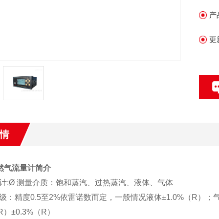
产
更
情
天然气流量计
简介
计
:Ø 测量介质：饱和蒸汽、过热蒸汽、液体、气体
等级：精度0.5至2%依雷诺数而定，一般情况液体±1.0%（R）；
（R）±0.3%（R）