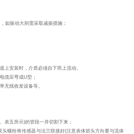
g，如振动大则需采取减振措施；
管道上安装时，介质必须自下而上流动。
外电缆应弯成U型；
功率无线收发设备等。
；
五、表五所示)的管段一并切割下来；
用双头螺栓将传感器与法兰联接好(注意表体箭头方向要与流体