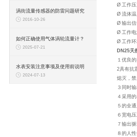
Ø 工作压力
涡街流量传感器的防雷问题研究
Ø 流体温
2016-10-26
Ø 输出
Ø 工作电
如何正确使用气体涡轮流量计？
Ø 工作环
2025-07-21
DN25
１优良的
水表安装注意事项及使用前说明
2具有抗
2024-07-13
熄灭，禁
３同时输
４采用的
５的全通
６宽电压
７输出驱
８的人性