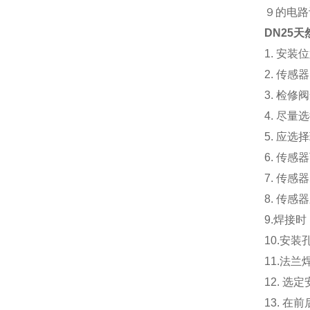
９的电路
DN25
1. 安
2. 传
3. 检
4. 尽
5. 应
6. 传
7. 传
8. 传
9.焊接
10.安
11.法
12. 
13. 