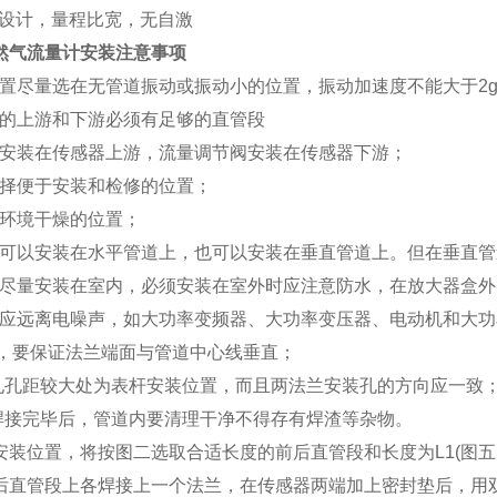
设计，量程比宽，无自激
天然气流量计
安装注意事项
装位置尽量选在无管道振动或振动小的位置，振动加速度不能大于2
感器的上游和下游必须有足够的直管段
修阀安装在传感器上游，流量调节阀安装在传感器下游；
量选择便于安装和检修的位置；
选择环境干燥的位置；
感器可以安装在水平管道上，也可以安装在垂直管道上。但在垂直
感器尽量安装在室内，必须安装在室外时应注意防水，在放大器盒
感器应远离电噪声，如大功率变频器、大功率变压器、电动机和大
时，要保证法兰端面与管道中心线垂直；
装孔孔距较大处为表杆安装位置，而且两法兰安装孔的方向应一致
兰焊接完毕后，管道内要清理干净不得存有焊渣等杂物。
选定安装位置，将按图二选取合适长度的前后直管段和长度为L1(图
在前后直管段上各焊接上一个法兰，在传感器两端加上密封垫后，