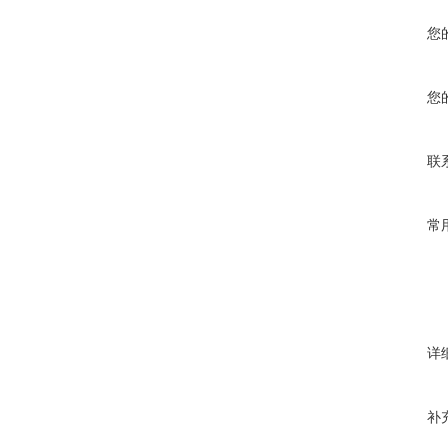
您
您
联
常
详
补