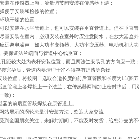
安装在传感器上游，流量调节阀安装在传感器下游；
择便于安装和检修的位置；
环境干燥的位置；
可以安装在水平管道上，也可以安装在垂直管道上。但在垂直管
尽量安装在室内，必须安装在室外时应注意防水，在放大器盒外
应远离电噪声，如大功率变频器、大功率变压器、电动机和大功
，要保证法兰端面与管道中心线垂直；
孔孔距较大处为表杆安装位置，而且两法兰安装孔的方向应一致
焊接完毕后，管道内要清理干净不得存有焊渣等杂物。
安装位置，将按图二选取合适长度的前后直管段和长度为
L1(
图五
后直管段上各焊接上一个法兰，在传感器两端加上密封垫后，用
一致
)
；
感器的前后直管段焊接在原管道上。
网站展示的涡轮流量计安装方法，欢迎大家交流
受到全国朋友关注，未解封期间，不能及时发货，给您带去的不