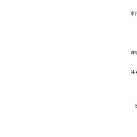
常
详
补