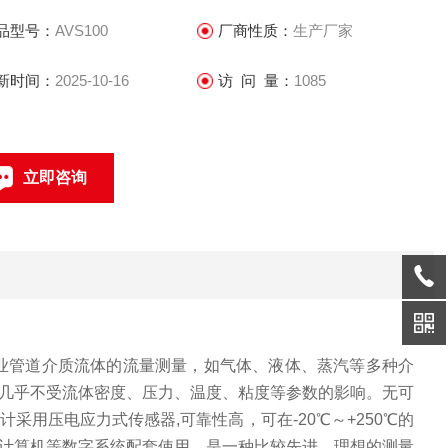
品型号：
AVS100
厂商性质：
生产厂家
新时间：
2025-10-16
访 问 量：
1085
立即咨询
021-69585611、69585612
联系电话：
业管道介质流体的流量测量，如气体、液体、蒸汽等多种介
几乎不受流体密度、压力、温度、粘度等参数的影响。无可
计采用压电应力式传感器
,
可靠性高，可在
-20
℃～
+250
℃的
计算机等数字系统配套使用，是一种比较先进、理想的测量