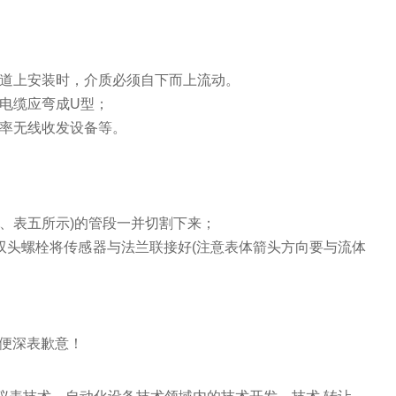
道上安装时，介质必须自下而上流动。
电缆应弯成
U
型；
率无线收发设备等。
；
、表五所示
)
的管段一并切割下来；
双头螺栓将传感器与法兰联接好
(
注意表体箭头方向要与流体
便深表歉意！