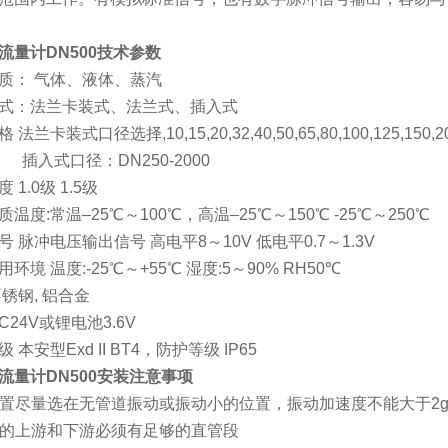
流量计DN500
技术参数
质： 气体、液体、蒸汽
式：法兰卡装式、法兰式、插入式
格 法兰卡装式口径选择
,10,15,20,32,40,50,65,80,100,125,150,
口径：DN250-2000
精度
1.0
级
1.5
级
质温度
:
常温–
25
℃～
100
℃，高温–
25
℃～
150
℃
-25
℃～
250
℃
号 脉冲电压输出信号 高电平
8
～
10V
低电平
0.7
～
1.3V
用环境 温度
:-25
℃～
+55
℃ 湿度
:5
～
90% RH50
℃
不锈钢
,
铝合金
C24V
或锂电池
3.6V
级 本安型
Exd II BT4
，防护等级
IP65
流量计DN500
安装注意事项
置尽量选在无管道振动或振动小的位置，振动加速度不能大于
2
的上游和下游必须有足够的直管段