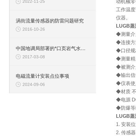
动机械零
2022-11-25
工作温度
仪器。
涡街流量传感器的防雷问题研究
LUGB蒸
2016-10-26
◆测量介
◆连接方
中国地调局部署的*口页岩气水平井完钻
◆口径规
2017-03-08
◆测量
◆被测介
◆输出信
电磁流量计安装点位事项
◆仪表使
2024-09-06
◆材质 
◆电源
D
◆防爆等
LUGB蒸
1.
安装位
2.
传感器