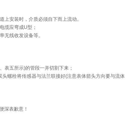
道上安装时，介质必须自下而上流动。
电缆应弯成
U
型；
率无线收发设备等。
；
、表五所示
)
的管段一并切割下来；
双头螺栓将传感器与法兰联接好
(
注意表体箭头方向要与流体
便深表歉意！