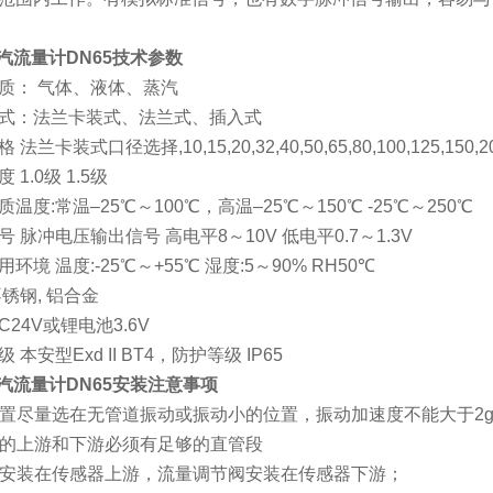
汽流量计DN65
技术参数
质： 气体、液体、蒸汽
式：法兰卡装式、法兰式、插入式
格 法兰卡装式口径选择
,10,15,20,32,40,50,65,80,100,125,150,
精度
1.0
级
1.5
级
质温度
:
常温–
25
℃～
100
℃，高温–
25
℃～
150
℃
-25
℃～
250
℃
号 脉冲电压输出信号 高电平
8
～
10V
低电平
0.7
～
1.3V
用环境 温度
:-25
℃～
+55
℃ 湿度
:5
～
90% RH50
℃
不锈钢
,
铝合金
C24V
或锂电池
3.6V
级 本安型
Exd II BT4
，防护等级
IP65
汽流量计DN65
安装注意事项
置尽量选在无管道振动或振动小的位置，振动加速度不能大于
2
的上游和下游必须有足够的直管段
安装在传感器上游，流量调节阀安装在传感器下游；