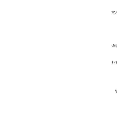
常
详
补