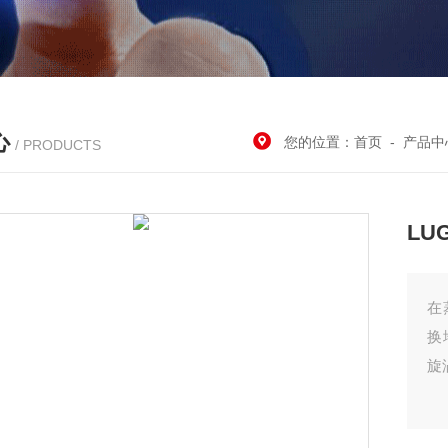
心
您的位置：
首页
-
产品中
/ PRODUCTS
LU
在
换
旋