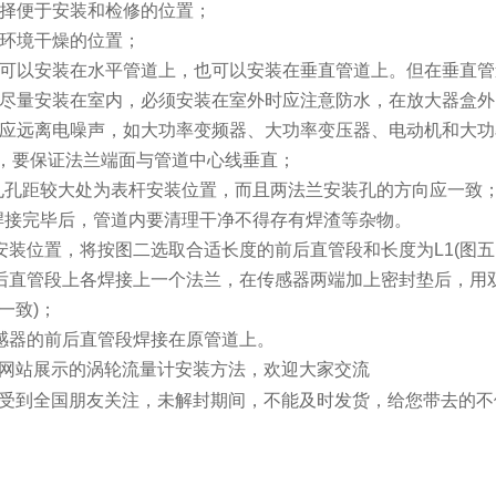
择便于安装和检修的位置；
环境干燥的位置；
可以安装在水平管道上，也可以安装在垂直管道上。但在垂直管
尽量安装在室内，必须安装在室外时应注意防水，在放大器盒外
应远离电噪声，如大功率变频器、大功率变压器、电动机和大功
，要保证法兰端面与管道中心线垂直；
孔孔距较大处为表杆安装位置，而且两法兰安装孔的方向应一致
焊接完毕后，管道内要清理干净不得存有焊渣等杂物。
安装位置，将按图二选取合适长度的前后直管段和长度为
L1(
图五
后直管段上各焊接上一个法兰，在传感器两端加上密封垫后，用
一致
)
；
感器的前后直管段焊接在原管道上。
网站展示的涡轮流量计安装方法，欢迎大家交流
受到全国朋友关注，未解封期间，不能及时发货，给您带去的不