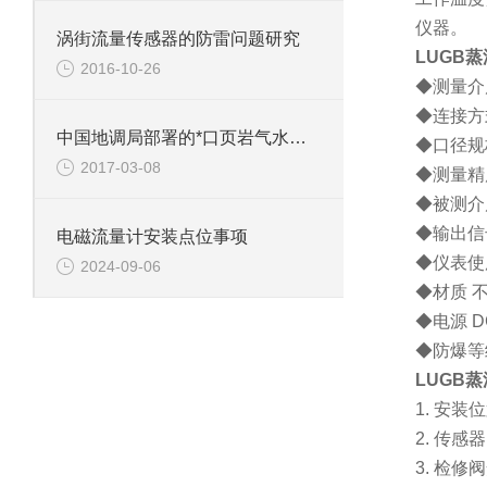
仪器。
涡街流量传感器的防雷问题研究
LUGB蒸
2016-10-26
◆测量介
◆连接方
中国地调局部署的*口页岩气水平井完钻
◆口径规
2017-03-08
◆测量
◆被测介
◆输出信
电磁流量计安装点位事项
◆仪表使
2024-09-06
◆材质 
◆电源
D
◆防爆等
LUGB蒸
1.
安装位
2.
传感器
3.
检修阀