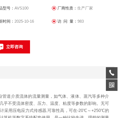
品型号：
AVS100
厂商性质：
生产厂家
新时间：
2025-10-16
访 问 量：
983
立即咨询
021-69585611、69585612
联系电话：
业管道介质流体的流量测量，如气体、液体、蒸汽等多种介
几乎不受流体密度、压力、温度、粘度等参数的影响。无可
计采用压电应力式传感器
,
可靠性高，可在
-20
℃～
+250
℃的
计算机等数字系统配套使用，是一种比较先进、理想的测量