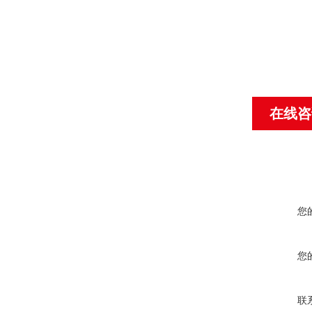
在线咨
您
您
联