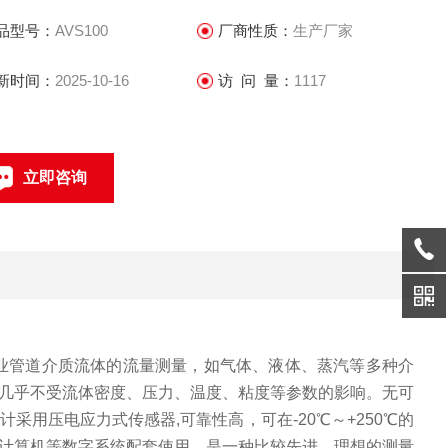
品型号：
AVS100
厂商性质：
生产厂家
新时间：
2025-10-16
访 问 量：
1117
立即咨询
021-69585611、69585612
联系电话：
业管道介质流体的流量测量，如气体、液体、蒸汽等多种介
几乎不受流体密度、压力、温度、粘度等参数的影响。无可
计采用压电应力式传感器
,
可靠性高，可在
-20
℃～
+250
℃的
计算机等数字系统配套使用，是一种比较先进、理想的测量