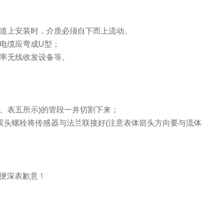
道上安装时，介质必须自下而上流动。
电缆应弯成
U
型；
率无线收发设备等。
；
、表五所示
)
的管段一并切割下来；
双头螺栓将传感器与法兰联接好
(
注意表体箭头方向要与流体
便深表歉意！