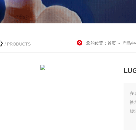
心
您的位置：
首页
-
产品中
/ PRODUCTS
LU
在
换
旋