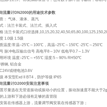
街流量计DN2000
的用途
技术参数
质： 气体、液体、蒸汽
式：法兰卡装式、法兰式、插入式
格 法兰卡装式口径选择
,10,15,20,32,40,50,65,80,100,125,150,
精度
1.0
级
1.5
级
质温度
:
常温–
25
℃～
100
℃，高温–
25
℃～
150
℃
-25
℃～
250
℃
号 脉冲电压输出信号 高电平
8
～
10V
低电平
0.7
～
1.3V
用环境 温度
:-25
℃～
+55
℃ 湿度
:5
～
90% RH50
℃
不锈钢
,
铝合金
C24V
或锂电池
3.6V
级 本安型
Exd II BT4
，防护等级
IP65
街流量计D2000
安装注意事项
置尽量选在无管道振动或振动小的位置，振动加速度不能大于
2
的上游和下游必须有足够的直管段
安装在传感器上游，流量调节阀安装在传感器下游；