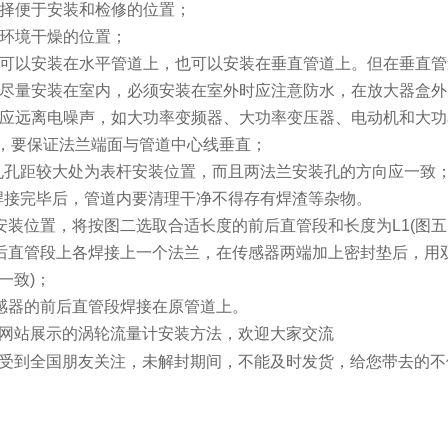
择便于安装和检修的位置；
环境干燥的位置；
可以安装在水平管道上，也可以安装在垂直管道上。但在垂直管
尽量安装在室内，必须安装在室外时应注意防水，在放大器盒外
应远离电噪声，如大功率变频器、大功率变压器、电动机和大功
，要保证法兰端面与管道中心线垂直；
孔孔距较大处为表杆安装位置，而且两法兰安装孔的方向应一致
焊接完毕后，管道内要清理干净不得存有焊渣等杂物。
安装位置，将按图二选取合适长度的前后直管段和长度为
L1(
图五
后直管段上各焊接上一个法兰，在传感器两端加上密封垫后，用
一致
)
；
感器的前后直管段焊接在原管道上。
网站展示的涡轮流量计安装方法，欢迎大家交流
受到全国朋友关注，未解封期间，不能及时发货，给您带去的不