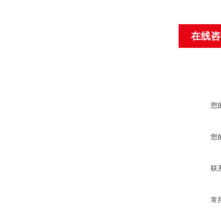
在线咨
您
您
联
常