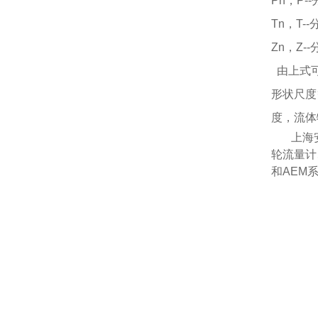
Pn，P
Tn，T
Zn，Z
由上式
形状尺度
度，流体
上海
轮流量计
和
AEM