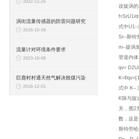
2022-11-25
设旋涡的
f=SrU1/
涡街流量传感器的防雷问题研究
式中
U1
2016-10-26
Sr--斯
m--旋
流量计对环境条件要求
管道内体
2023-10-08
qv= D2U/
K=f/qv=[
巨鹿村村通天然气解决散煤污染
2016-12-01
式中
K-
K除与旋
关，图2
数，这是
斯特劳哈