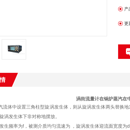
产
更
情
涡街流量计在锅炉蒸汽在
汽流体中设置三角柱型旋涡发生体，则从旋涡发生体两头替换地
旋涡发生体下
非对称地摆放。
发生频率为
f，被测介质均匀流速为 ，旋涡发生体迎流面宽度为