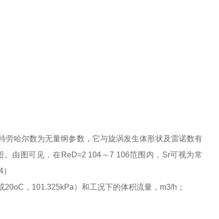
特劳哈尔数为无量纲参数，它与旋涡发生体形状及雷诺数有
可见，在ReD=2 104～7 106范围内，Sr可视为常
4）
20oC，101.325kPa）和工况下的体积流量，m3/h；