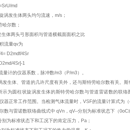
d=SrU/md
--旋涡发生体两头均匀流速，m/s；
特劳哈尔数；
涡发生体两头弓形面积与管道横截面面积之比
积流量
qv为
4= D2mdf/4Sr
 D2md/4Sr]-1
- 流量计的仪器系数，脉冲数/m3（P/m3）。
涡发生体、管道的几许尺度有关外，还与斯特劳哈尔数有关。斯
所示为圆柱状旋涡发生体的斯特劳哈尔数与管道雷诺数的联络图。由图
仪器正常工作范围。当检测气体流量时，VSF的流量计算式为（
尔数与雷诺数联络曲线式中
qVn，qV--分别为标准状态下（0oC或
--分别为标准状态下和工况下的肯定压力，Pa；