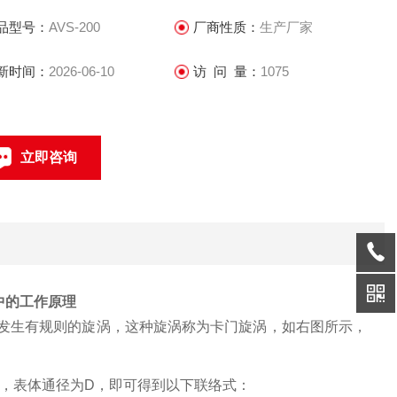
品型号：
AVS-200
厂商性质：
生产厂家
新时间：
2026-06-10
访 问 量：
1075
立即咨询
021-69585611、69585612
联系电话：
中的工作原理
发生有规则的旋涡，这种旋涡称为卡门旋涡，如右图所示，
d，表体通径为D，即可得到以下联络式：