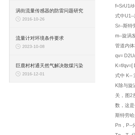
f=SrU1/
涡街流量传感器的防雷问题研究
式中
U1
2016-10-26
Sr--斯
m--旋
流量计对环境条件要求
管道内体
2023-10-08
qv= D2U/
K=f/qv=[
巨鹿村村通天然气解决散煤污染
2016-12-01
式中
K-
K除与旋
关，图2
数，这是
斯特劳哈
Pn，P