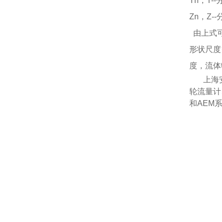
Tn，T
Zn，Z
由上式
形状尺度
度，流体
上海
轮流量计
和
AEM