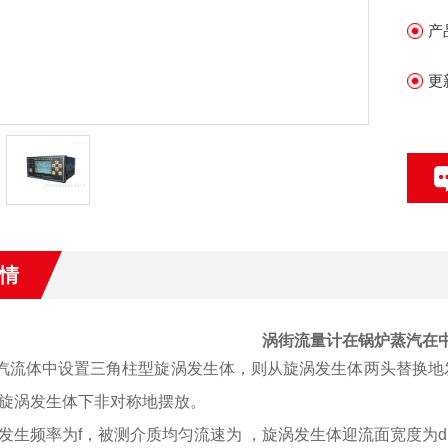
产
更
情
涡街流量计在锅炉蒸汽在
汽流体中设置三角柱型旋涡发生体，则从旋涡发生体两头替换地
旋涡发生体下
非对称地摆放。
发生频率为
f，被测介质均匀流速为 ，旋涡发生体迎流面宽度为