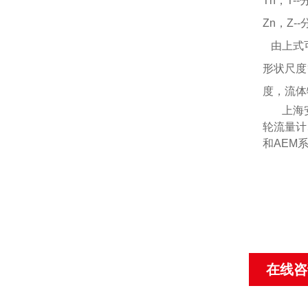
Tn，T
Zn，Z
由上式
形状尺度
度，流体
上海
轮流量计
和
AEM
在线咨