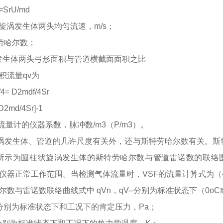
d=SrU/md
--旋涡发生体两头均匀流速，m/s；
特劳哈尔数；
涡发生体两头弓形面积与管道横截面面积之比
积流量
qv为
4= D2mdf/4Sr
 D2md/4Sr]-1
- 流量计的仪器系数，脉冲数/m3（P/m3）。
涡发生体、管道的几许尺度有关外，还与斯特劳哈尔数有关。斯
所示为圆柱状旋涡发生体的斯特劳哈尔数与管道雷诺数的联络图。由图
仪器正常工作范围。当检测气体流量时，VSF的流量计算式为（
尔数与雷诺数联络曲线式中
qVn，qV--分别为标准状态下（0oC或
--分别为标准状态下和工况下的肯定压力，Pa；