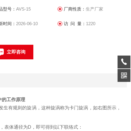
品型号：
AVS-15
厂商性质：
生产厂家
新时间：
2026-06-10
访 问 量：
1220
立即咨询
021-69585611、69585612
联系电话：
中的工作原理
发生有规则的旋涡，这种旋涡称为卡门旋涡，如右图所示，
d，表体通径为D，即可得到以下联络式：