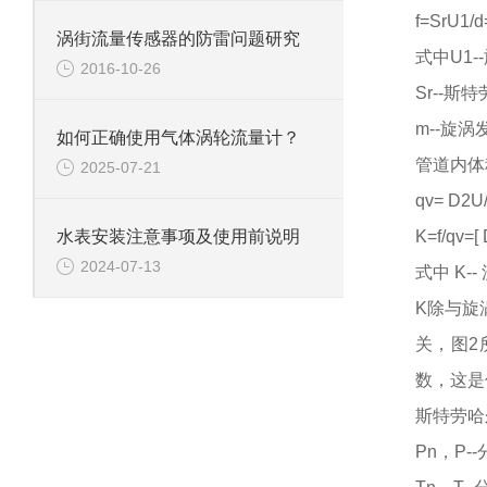
f=SrU1/
涡街流量传感器的防雷问题研究
式中
U1
2016-10-26
Sr--斯
m--旋
如何正确使用气体涡轮流量计？
管道内体
2025-07-21
qv= D2U/
K=f/qv=[
水表安装注意事项及使用前说明
2024-07-13
式中
K-
K除与旋
关，图2
数，这是
斯特劳哈
Pn，P