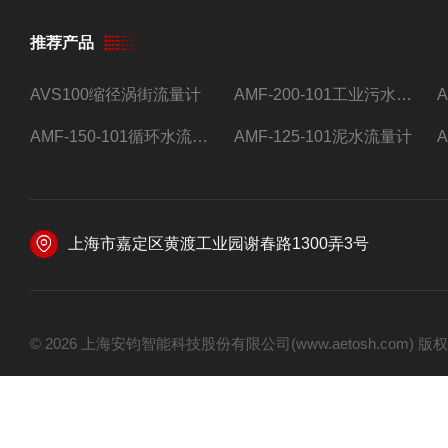
推荐产品
AVS100缩径涡街流量计
AMF-200-101工业污水流量计
AMF-150-101循环水流量计,电磁流量计
AMF-125-101泥水流量计
上海市嘉定区黄渡工业园谢春路1300弄3号
© 2026 上海安钧智能科技股份有限公司(www.aetosh.com)