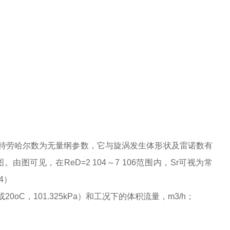
特劳哈尔数为无量纲参数，它与旋涡发生体形状及雷诺数有
可见，在ReD=2 104～7 106范围内，Sr可视为常
4）
20oC，101.325kPa）和工况下的体积流量，m3/h；