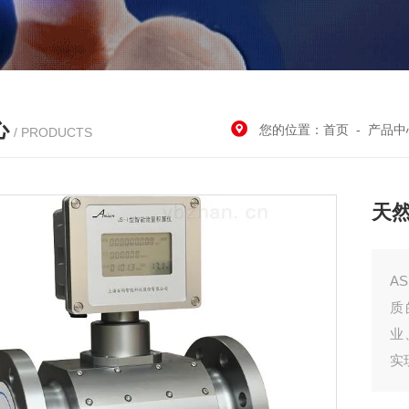
心
您的位置：
首页
-
产品中
/ PRODUCTS
天
A
质
业
实