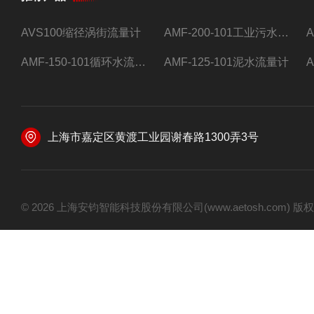
AVS100缩径涡街流量计
AMF-200-101工业污水流量计
AMF-150-101循环水流量计,电磁流量计
AMF-125-101泥水流量计
上海市嘉定区黄渡工业园谢春路1300弄3号
© 2026 上海安钧智能科技股份有限公司(www.aetosh.com)