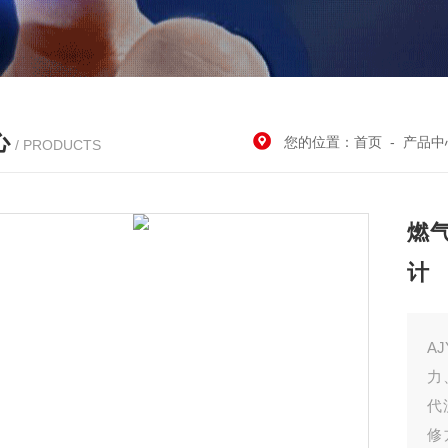
心
您的位置：
首页
-
产品中
/ PRODUCTS
燃
计
A
力
代
修