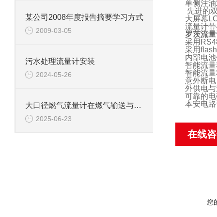
单侧注油
先进的
某公司2008年度报告摘要学习方式
大屏幕
L
流量计带
2009-03-05
罗茨流量
采用
RS4
采用
flash
内部电池
污水处理流量计安装
智能流量
智能流量
2024-05-26
意外断电
外供电与
可靠的电
本安电路
大口径燃气流量计在燃气输送与应用环节发挥着关键的作用
2025-06-23
在线咨
您