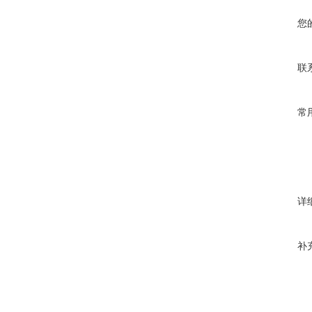
您
联
常
详
补