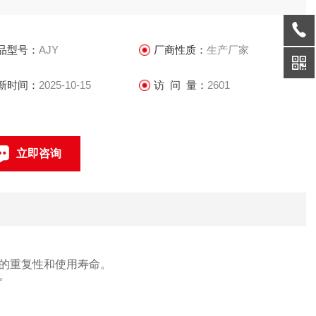
、煤制气、惰性气体、空气等气体的流量计量，是城市燃气、
田、化工、科学研究等部门理想的流量计量装置。
品型号：
AJY
厂商性质：
生产厂家
新时间：
2025-10-15
访 问 量：
2601
立即咨询
021-69585611、69585612
联系电话：
的重复性
和使用寿命
。
。