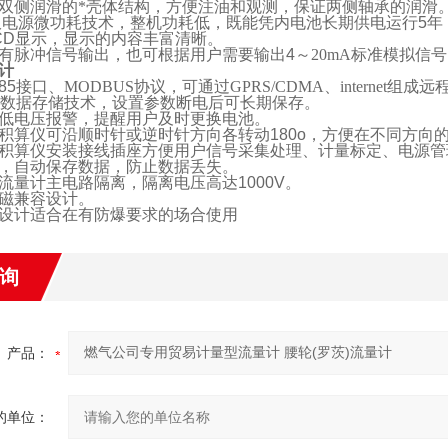
双侧润滑的*壳体结构，方便注油和观测，保证两侧轴承的润滑
双电源微功耗技术，整机功耗低，既能凭内电池长期供电运行
5
年
CD
显示，显示的内容丰富清晰。
有脉冲信号输出，也可根据用户需要输出
4
～
20mA
标准模拟信号
计
85
接口、
MODBUS
协议，可通过
GPRS/CDMA
、
internet
组成远
数据存储技术，设置参数断电后可长期保存。
低电压报警，提醒用户及时更换电池。
积算仪可沿顺时针或逆时针方向各转动
180o
，方便在不同方向
积算仪安装接线插座方便用户信号采集处理、计量标定、电源管
，自动保存数据，防止数据丢失。
流量计主电路隔离，隔离电压高达
1000V
。
磁兼容设计。
设计适合在有防爆要求的场合使用
询
产品：
的单位：