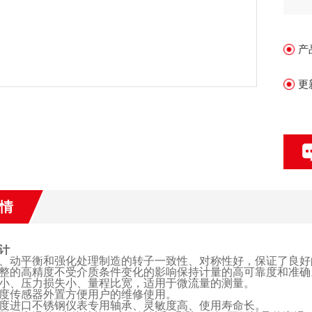
气
油
产
更
情
计
、动平衡和强化处理制造的
转子一致性、对称性好，保证了良好
整的高精度不受介质条件变化的影响
保持计量的
高可靠度和
准确
小、压力损失小、量程比宽，适用于微流量的测量。
度传感器外置方便用户的维修使用。
度进口不锈钢仪表专用轴承、灵敏度高、使用寿命长。