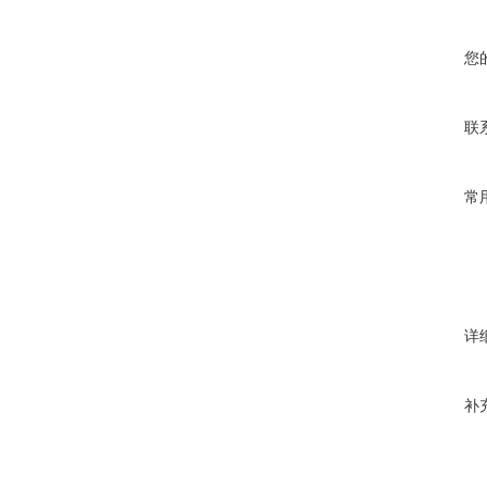
您
联
常
详
补