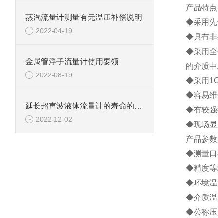
产品特点
蒸汽流量计测量有无温压补偿说明
◆
采用先
2022-04-19
◆
具有非
◆
采用全
金属管浮子流量计使用要领
的介质中
2022-08-19
◆
采用
1C
◆
容易维
延长超声波液体流量计的寿命的方法
◆
有较强
2022-12-02
◆
现场显
产品参数
◆
测量
口
◆
精度等
◆
环境温
◆
介质温
◆
公称压