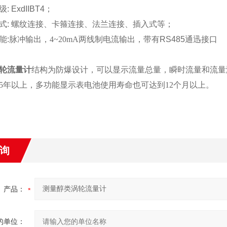
级
: ExdIIBT4
；
式
:
螺纹连接、
卡箍连接
、法兰连接、插入式等
；
能
:
脉冲输出，
4~20mA
两线制电流输出
，
带有
RS485
通迅接口
轮流量计
结构为防爆设计，可以显示流量总量，瞬时流量和流量
5年以上，多功能显示表电池使用寿命也可达到12个月以上。
询
产品：
的单位：