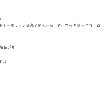
%
；
承于一体，大大提高了轴承寿命，并可在有少量泥沙与污物
组合拆开
；
年以上
；