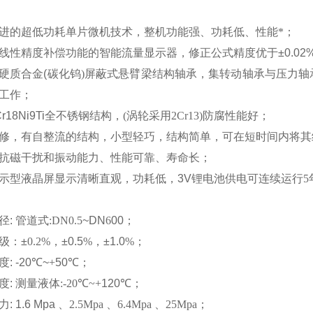
进的超低功耗单片微机技术，整机功能强、功耗低、性能*
；
线性精度补偿功能的智能流量显示器
，
修正公式精度优于
±0.02
硬质合金
(
碳化钨
)
屏蔽式悬臂梁结构轴承，集转动轴承与压力轴
工作
；
r18Ni9Ti
全不锈钢结构，
(
涡轮采用
2Cr13)
防腐性能好
；
修，有自整流的结构，小型轻巧，结构简单，可在短时间内将其
抗磁干扰和振动能力、性能可靠、寿命长
；
示型液晶屏显示清晰直观，功耗低，
3V
锂电池供电可连续运行
5
径
:
管道式
:DN
0.5
~DN
6
00
；
级
：
±
0.2%
，
±0.5
%
，
±1.0
%
；
度
: -20℃~
+
50℃
；
度
:
测量液体
:-20℃~
+
120℃
；
力
: 1.6 Mpa
、
2.5Mpa
、
6.4Mpa
、
25Mpa
；