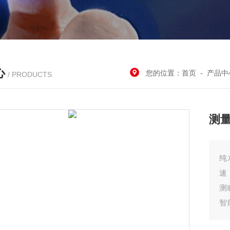
心
您的位置：
首页
-
产品中
/ PRODUCTS
测
纯
速
测
智
天