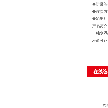
◆
防爆等
◆
连接方
◆
输出功
产品简介
纯水涡
寿命可达
在线咨
您