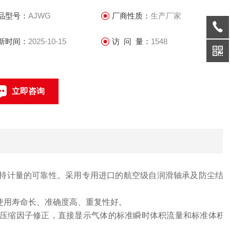
品型号：
AJWG
厂商性质：
生产厂家
新时间：
2025-10-15
访 问 量：
1548
立即咨询
021-69585611、69585612
联系电话：
持计量的可靠性。采用
专用进口的
航空
级
自润滑轴承
及
防尘结
使用寿命长、准确度高、重复性好。
和压缩因子修正，直接显示气体的标准瞬时体积流量和标准体积