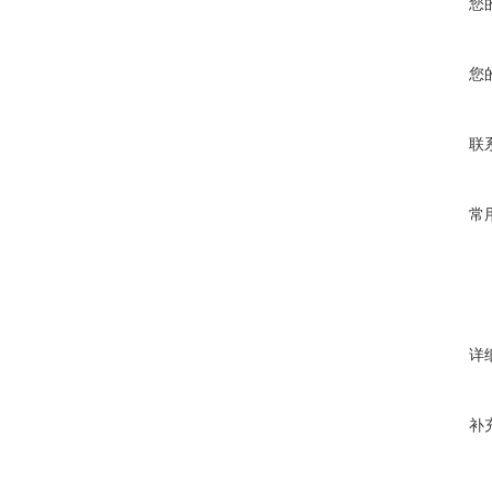
您
您
联
常
详
补