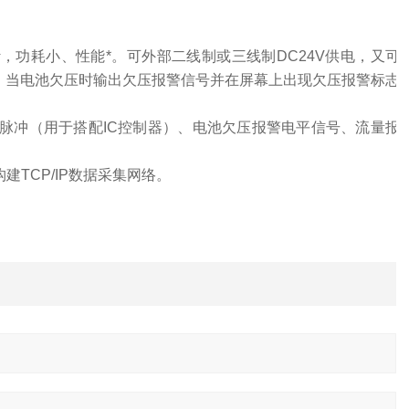
，功耗小、性能*。可外部二线制或三线制DC24V供电，又可
，
当电池欠压时输出欠压报警信号并在屏幕上出现欠压报警标志
量脉冲（用于搭配IC控制器）、电池欠压报警电平信号、流量报
建TCP/IP数据采集网络。