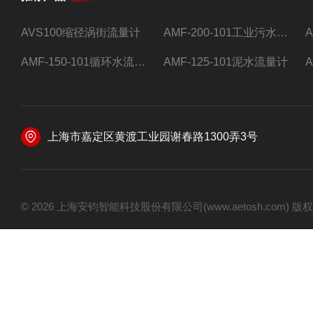
AVS100缩径涡街流量计
AMF-200-101工业污水流量计
AMF-150-101循环水流量计,电磁流量计
AMF-125-101泥水流量计
上海市嘉定区黄渡工业园谢春路1300弄3号
© 2026 上海安钧智能科技股份有限公司(www.aetosh.com)