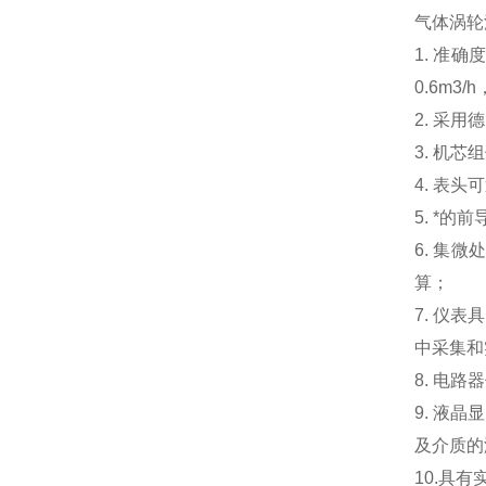
气体涡轮
1. 准
0.6m
2. 采
3. 机
4. 表头
5. *
6. 集
算；
7. 仪
中采集和
8. 电
9. 液
及介质的
10.具