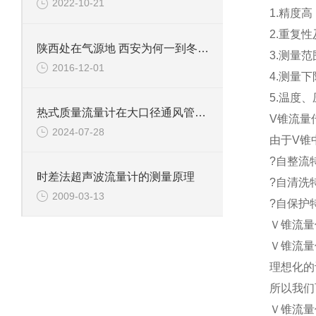
2022-10-21
1.精度高
2.重复性
陕西处在气源地 西安为何一到冬天闹气荒
3.测量范围
2016-12-01
4.测量
5.温度
热式质量流量计在大口径通风管道流量测量中的应用
V锥流量
2024-07-28
由于V锥
?自整流特
时差法超声波流量计的测量原理
?自清洗
2009-03-13
?自保护
Ｖ锥流量
Ｖ锥流量
理想化的
所以我们
Ｖ锥流量