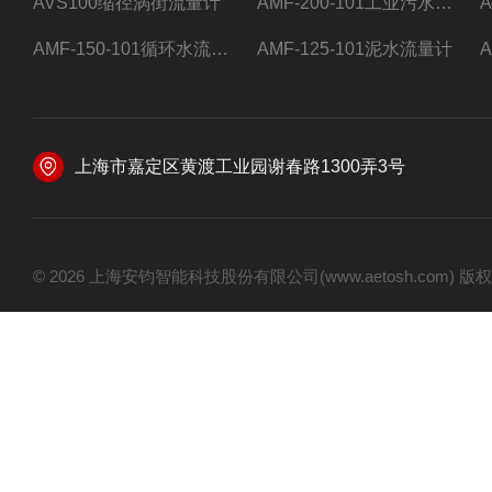
AVS100缩径涡街流量计
AMF-200-101工业污水流量计
AMF-150-101循环水流量计,电磁流量计
AMF-125-101泥水流量计
上海市嘉定区黄渡工业园谢春路1300弄3号
© 2026 上海安钧智能科技股份有限公司(www.aetosh.com)