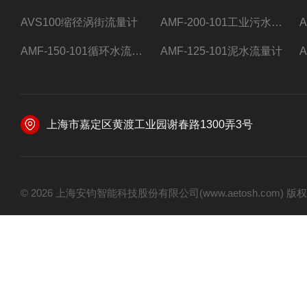
AVS100缩径涡街流量计
AMF-200-101工业污水流量计
AMF-150-101循环水流量计,电磁流量计
AMF-125-101泥水流量计
上海市嘉定区黄渡工业园谢春路1300弄3号
© 2026 上海安钧智能科技股份有限公司(www.aetosh.com)