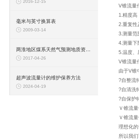
2016-12-15
V锥流量
1.精度高
毫米与英寸换算表
2.重复性
2009-03-14
3.测量范围
4.测量
两淮地区煤系天然气预测地质资源量达1.9万亿立方米
5.温度
2017-04-26
V锥流量
由于V锥
超声波流量计的维护保养方法
?自整流特
2024-04-19
?自清洗
?自保护
Ｖ锥流量
Ｖ锥流量
理想化的
所以我们