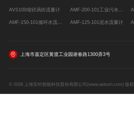
AVS100缩径涡街流量计
AMF-200-101工业污水流量计
AMF-150-101循环水流量计,电磁流量计
AMF-125-101泥水流量计
上海市嘉定区黄渡工业园谢春路1300弄3号
© 2026 上海安钧智能科技股份有限公司(www.aetosh.com)