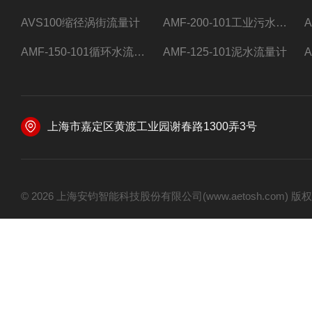
AVS100缩径涡街流量计
AMF-200-101工业污水流量计
AMF-150-101循环水流量计,电磁流量计
AMF-125-101泥水流量计
上海市嘉定区黄渡工业园谢春路1300弄3号
© 2026 上海安钧智能科技股份有限公司(www.aetosh.com)