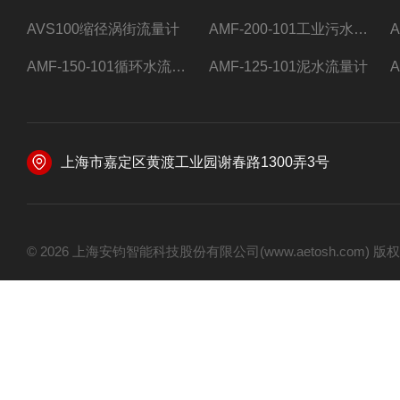
AVS100缩径涡街流量计
AMF-200-101工业污水流量计
AMF-150-101循环水流量计,电磁流量计
AMF-125-101泥水流量计
上海市嘉定区黄渡工业园谢春路1300弄3号
© 2026 上海安钧智能科技股份有限公司(www.aetosh.com)