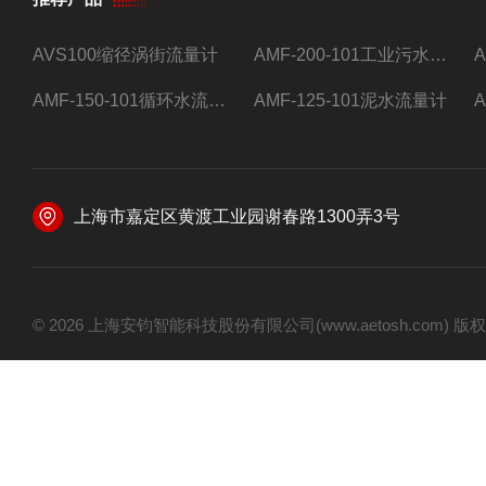
AVS100缩径涡街流量计
AMF-200-101工业污水流量计
AMF-150-101循环水流量计,电磁流量计
AMF-125-101泥水流量计
上海市嘉定区黄渡工业园谢春路1300弄3号
© 2026 上海安钧智能科技股份有限公司(www.aetosh.com)