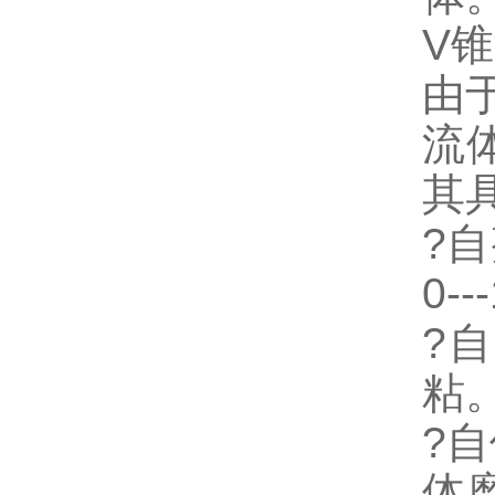
V
由
流
其
?
0--
?
粘
?
体