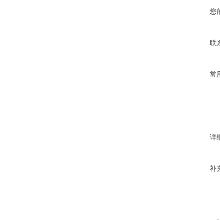
您
联
常
详
补