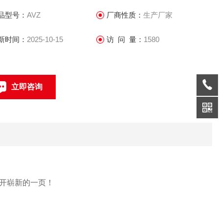
.重复性及长期稳定性好：0.1%
品型号：
AVZ
厂商性质：
生产厂家
测量范围宽，量程比为10:1 ---30:1(为孔板的3---10倍)
.测量下限低，特别适合大管径小流量的测量。
新时间：
2025-10-15
访 问 量：
1580
.温度、压力范围高
立即咨询
021-69585611、69585612
联系电话：
开崭新的一页！