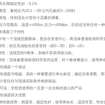
及长期稳定性好：0.1%
宽，量程比为10:1 ---30:1(为孔板的3---10倍)
下限低，特别适合大管径小流量的测量。
、压力范围高，温度<=650oc,压力<=45Mpa，目前还没有任
传感器三个特性
中有一个流线型圆锥体，悬挂在管道中心，将流体逐渐收缩到导
性：前后无须较长的直管段（前0---3D，后0---1D）
特性：流线型的V锥体，杂物不容易滞留沾粘。
特性：流体被逐渐收缩到导管内边壁，对Ｖ锥体磨损小，使用寿
传感器一个保证
传感器与电磁、涡街一样都要进行单台标定，确定仪表系数，而
计算往往与现场实际条件相差较远。
可说：交给您使用的一定是一台合格的放心的产品
传感器四大优势
本身性能优势：精度高，稳定性好，使用寿命长，适应性宽，性价