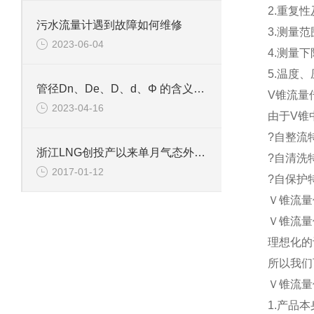
2.重复性
污水流量计遇到故障如何维修
3.测量范围
2023-06-04
4.测量
5.温度
管径Dn、De、D、d、Φ 的含义和区别
V锥流量
2023-04-16
由于V锥
?自整流特
浙江LNG创投产以来单月气态外输新高
?自清洗
2017-01-12
?自保护
Ｖ锥流量
Ｖ锥流量
理想化的
所以我们
Ｖ锥流量
1.产品