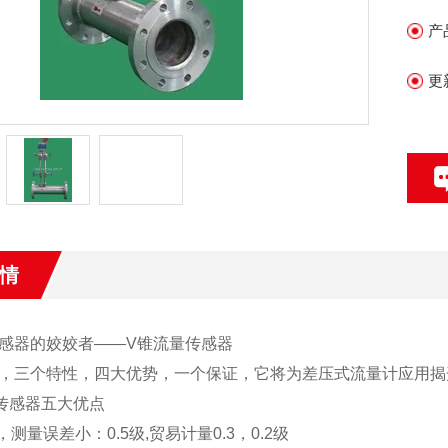
2
产
3.
4
更
5
情
感器的姣姣者——V锥流量传感器
，三个特性，四大优势，一个保证，它将为差压式流量计应用揭
传感器五大优点
，测量误差小：0.5级,贸易计量0.3，0.2级