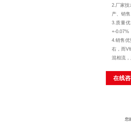
2.厂家
产、销售
3.质量
+-0.
4.销售
右，而V
混相流，
在线咨
您