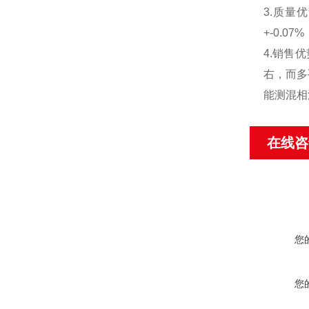
3.质量
+-0.
4.销售
右，而多
能测混相
在线咨
您
您