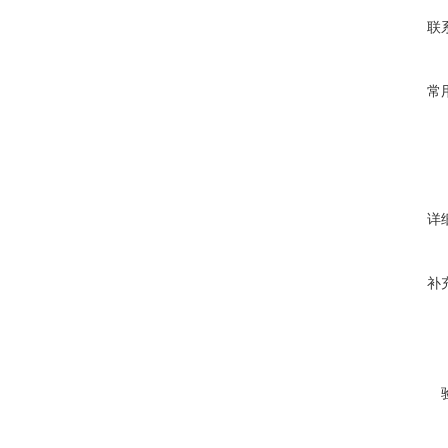
联
常
详
补