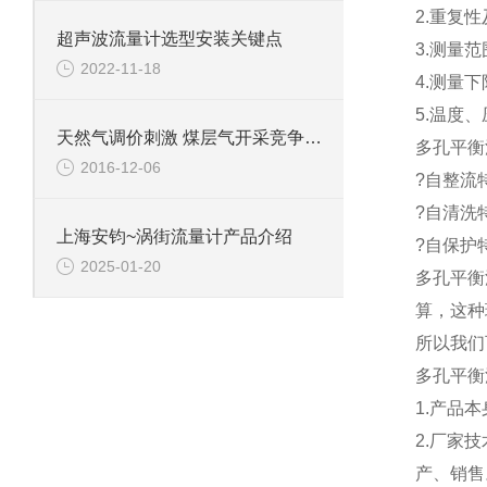
2.重复性
超声波流量计选型安装关键点
3.测量范围
2022-11-18
4.测量
5.温度
天然气调价刺激 煤层气开采竞争加剧
多孔平衡
2016-12-06
?自整流特
?自清洗
上海安钧~涡街流量计产品介绍
?自保护
2025-01-20
多孔平衡
算，这种
所以我们
多孔平衡
1.产品
2.厂家
产、销售