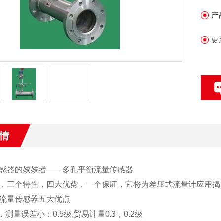
2
产
3.
4
更
5
情
感器的姣姣者——多孔平衡流量传感器
，三个特性，四大优势，一个保证，它将为差压式流量计应用揭
流量传感器五大优点
，测量误差小：0.5级,贸易计量0.3，0.2级