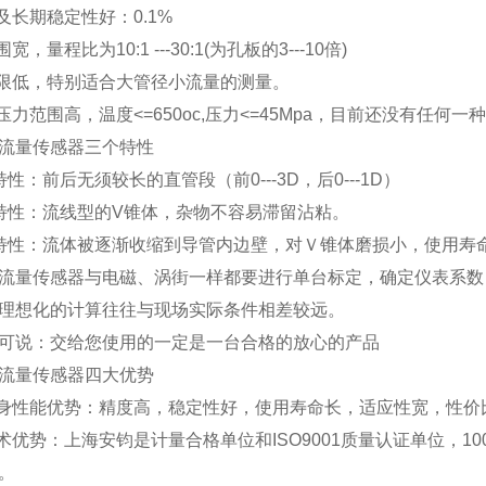
及长期稳定性好：0.1%
宽，量程比为10:1 ---30:1(为孔板的3---10倍)
下限低，特别适合大管径小流量的测量。
、压力范围高，温度<=650oc,压力<=45Mpa，目前还没有任
流量传感器三个特性
性：前后无须较长的直管段（前0---3D，后0---1D）
特性：流线型的V锥体，杂物不容易滞留沾粘。
特性：流体被逐渐收缩到导管内边壁，对Ｖ锥体磨损小，使用寿
流量传感器与电磁、涡街一样都要进行单台标定，确定仪表系数
理想化的计算往往与现场实际条件相差较远。
可说：交给您使用的一定是一台合格的放心的产品
流量传感器四大优势
本身性能优势：精度高，稳定性好，使用寿命长，适应性宽，性价
技术优势：上海安钧是计量合格单位和ISO9001质量认证单位，1
。