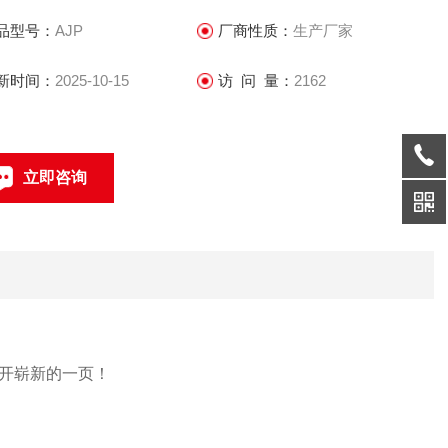
.重复性及长期稳定性好：0.1%
品型号：
AJP
厂商性质：
生产厂家
测量范围宽，量程比为10:1 ---30:1(为孔板的3---10倍)
.测量下限低，特别适合大管径小流量的测量。
新时间：
2025-10-15
访 问 量：
2162
.温度、压力范
立即咨询
021-69585611、69585612
联系电话：
开崭新的一页！