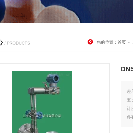
心
您的位置：
首页
-
/ PRODUCTS
DN
差
五
计
多
1