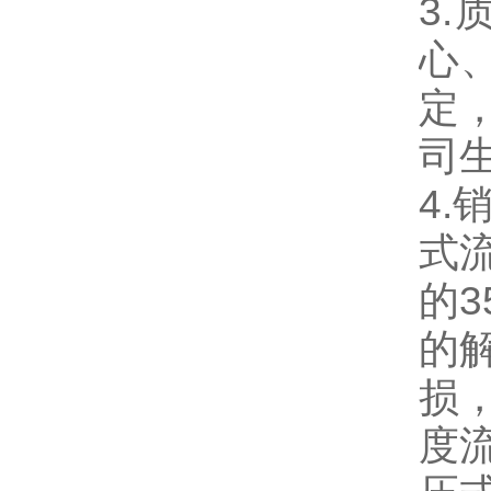
3
心
定，
司
4
式
的3
的
损
度