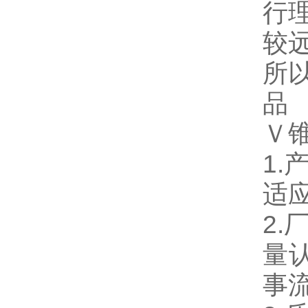
行
较
所
品
Ｖ
1
适
2.
量
事