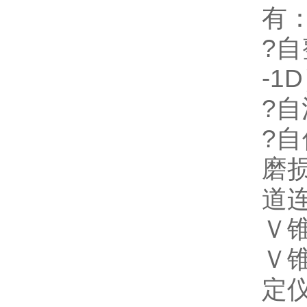
有
?自
-1
?
?
磨
道
Ｖ
Ｖ
定