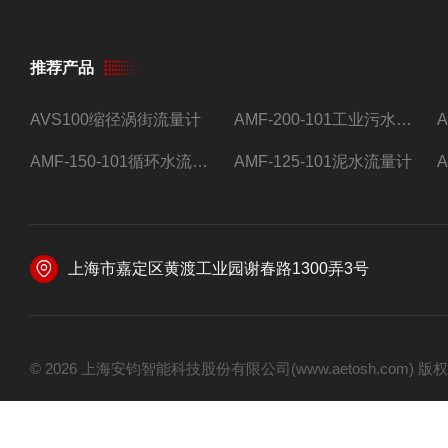
推荐产品
AVS100缩径涡街流量计
AMF-200-101工业污水流量计
AMF-150-101循环水流量计,电磁流量计
AMF-125-101泥水流量计
上海市嘉定区黄渡工业园谢春路1300弄3号
© 2026 上海安钧智能科技股份有限公司(www.aetosh.com)