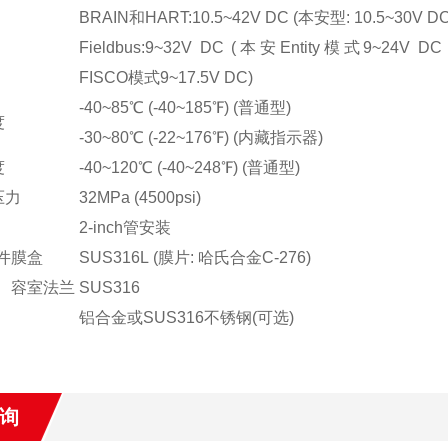
BRAIN和HART:10.5~42V DC (本安型: 10.5~30V DC
Fieldbus:9~32V DC (本安Entity模式9~24V
FISCO模式9~17.5V DC)
-40~85℃ (-40~185℉) (普通型)
度
-30~80℃ (-22~176℉) (内藏指示器)
度
-40~120℃ (-40~248℉) (普通型)
压力
32MPa (4500psi)
2-inch管安装
件
膜盒
SUS316L (膜片: 哈氏合金C-276)
容室法兰
SUS316
铝合金或SUS316不锈钢(可选)
询