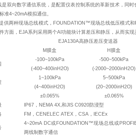
线是双向数字通信系统，是配置仪表控制系统的革新技术，同时
标准4~20mA模拟通信。
列提供两种现场总线模式，FOUNDATION™现场总线低压模式和
件方面，EJA系列采用两个AI功能块计算差压和静压，从而实
EJA130A高静压差压变送器
M膜盒
H膜盒
-100~100kPa
-500~500kPa
围
(-400~400inH2O)
(-2000~2000inH2O)
1~100kPa
5~500kPa
程
(4~400inH2O)
(20~2000inH2O)
±0.065%
±0.065%
级
IP67，NEMA 4X,和JIS C0920防浸型
格
FM，CENELEC ATEX，CSA，IECEx
4~20mA DC或FOUNDATION™现场总线或PROFIB
号
两线制数字通信