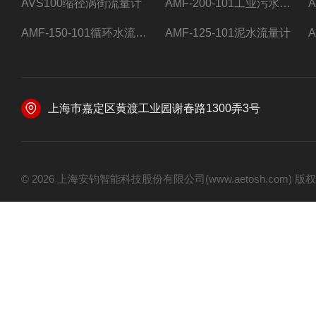
AVS100缩径涡街流量计
AMF-200-101工业污水流量计
AMF-150-101循环水流量计,电磁流量计
AMF-125-101泥水流量计
上海市嘉定区黄渡工业园谢春路1300弄3号
© 2026 上海安钧智能科技股份有限公司(www.aetosh.com)