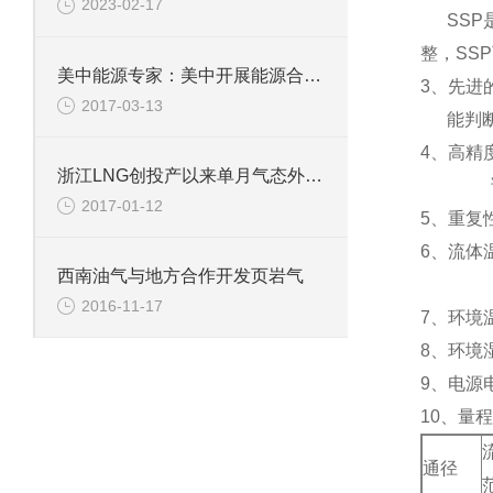
2023-02-17
SSP
整，SS
美中能源专家：美中开展能源合作潜力巨大符合世界期待
3
、先进
2017-03-13
能判
4
、高精度
浙江LNG创投产以来单月气态外输新高
2017-01-12
5
、重复性
6
、流体温
西南油气与地方合作开发页岩气
-4
2016-11-17
7
、环境温
8
、环境
9
、电源电
10
、量程
通径