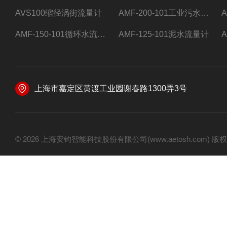
AVS100缩径涡街流量计
AMF-200-101工业污水流量计
AMF-150-101循环水流量计,电磁流量计
AMF-125-101泥水流量计
上海市嘉定区黄渡工业园谢春路1300弄3号
© 2026 上海安钧智能科技股份有限公司(www.aetosh.com)