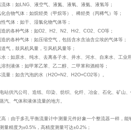
温流体：如
LNG
、液空气、液氮、液氧、液氨、液氢等；
氢化合物气体：如烷烃类（甲烷等）、稀烃类（丙稀气）等；
蚀性气体：如干、湿氯化物气体等；
制造的各种气体：如
O
2
、
H
2
、
N
2
、
Hr
2
、
CO
2
、
CO
等；
制造的各种气体：如压缩空气，包括含水含油含尘埃的气体等；
烟道气，鼓风机风量，引风机风量等；
体水：如原水、纯水、去离各子水、井水、河水、自来水、工业
机溶剂液体：如甲苯乙苯、乙二醇、二甲苯和酒精等；
体流量：如含汽泡的水（
H
2
O+N
2
、
H
2
O+CO
2
等）。
电站供汽公司、造纸、印染、纺织、化纤、冶金、石化、矿山、
蒸汽、气体和液体流量的地方。
度高：由于多孔平衡流量计中测量元件好象一个整流器一样，能
测量精度为±
0.5%
，高精度测量可达±
0.2%
；