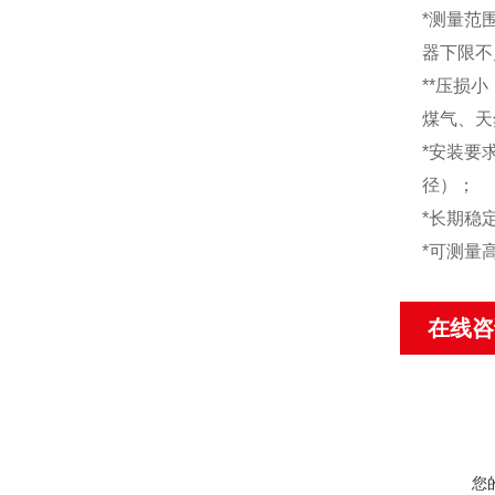
*
测量范
器下限不
*
*压损
煤气、天
*
安装要
径）；
*
长期稳
*
可测量
在线咨
您