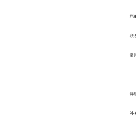
您
联
常
详
补