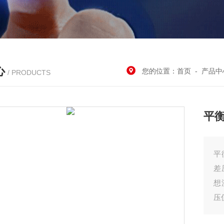
心
您的位置：
首页
-
产品中
/ PRODUCTS
平
平
差
想
压