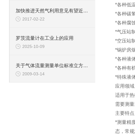
*
各种低
加快推进天然气利用意见有望近期出台
*
各种碳
2017-02-22
*
各种腐
*
气压站
罗茨流量计在工业上的应用
*
空压站
2025-10-09
*
锅炉房
*
各种液
关于气体流量测量单位标准立方米的意义
*
各种有
2009-03-14
*
特殊液
应用领域
适用于热
需要测量
主要特点
*
测量精
态，常规