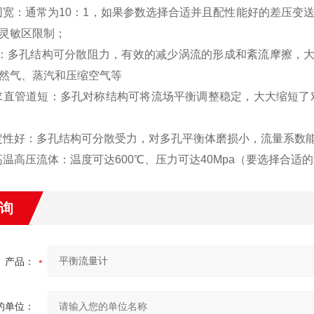
围宽：通常为
10
：
1
，如果参数选择合适并且配性能好的差压变
灵敏区限制；
小：多孔结构可分散阻力，有效的减少涡流的形成和紊流摩擦，
然气、蒸汽和压缩空气等
求直管道短：多孔对称结构可将流场平衡调整稳定，大大缩短了
定性好：多孔结构可分散受力，对多孔平衡体磨损小，流量系数
高温高压流体：温度可达
60
0℃、压力可达
40Mpa
（要选择合适的
询
产品：
的单位：