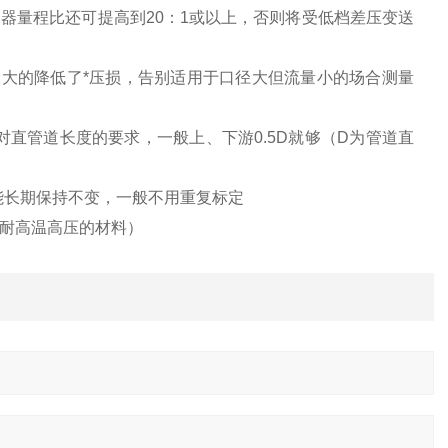
送器量程比还可提高到
20
：
1
或以上，否则将受低档差压变送
大大的降低了*压损，告别适用于口径大但流量小的场合测量
对直管道长度的要求，一般上、下游
0.5D
就够（
D
为管道直
能长期保持不变，一般不用重复标定
耐高温高压的材料）