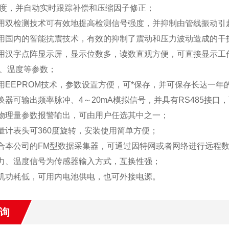
度，并自动实时跟踪补偿和压缩因子修正；
双检测技术可有效地提高检测信号强度，并抑制由管线振动引
国内的智能抗震技术，有效的抑制了震动和压力波动造成的干
汉字点阵显示屏，显示位数多，读数直观方便，可直接显示工
、温度等参数；
EEPROM技术，参数设置方便，可*保存，并可保存长达一年
器可输出频率脉冲、4～20mA模拟信号，并具有RS485接口，
理量参数报警输出，可由用户任选其中之一；
计表头可360度旋转，安装使用简单方便；
本公司的FM型数据采集器，可通过因特网或者网络进行远程
、温度信号为传感器输入方式，互换性强；
功耗低，可用内电池供电，也可外接电源。
询