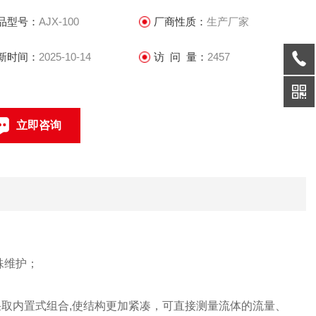
气、氧气、压缩空气、氩气、甲苯、苯、二甲苯、硫化氢、二
品型号：
AJX-100
厂商性质：
生产厂家
化硫、氨气等等
新时间：
2025-10-14
访 问 量：
2457
立即咨询
021-69585611、69585612
联系电话：
殊维护；
采取内置式组合,使结构更加紧凑，可直接测量流体的流量、