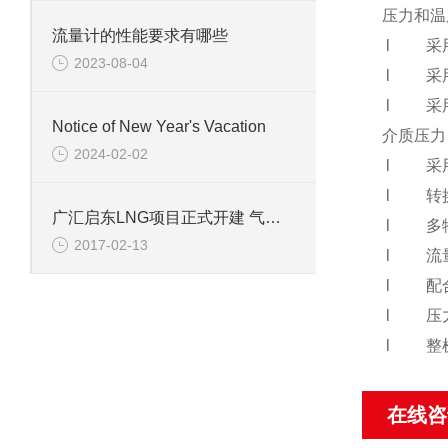
压力和温
流量计的性能要求有哪些
l 采用
2023-08-04
l 采用
l 采用
Notice of New Year's Vacation
介质压力
2024-02-02
l 采用
l 转换
广汇启东LNG项目正式开建 气价市场化再进一步
l 多物
2017-02-13
l 流量
l 配合
l 压力
l 整机
在线咨