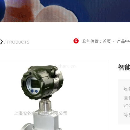
心
您的位置：
首页
-
产品中
/ PRODUCTS
智
智
量
行
等
气