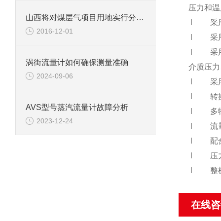
压力和温
山西将对煤层气项目用地实行分类报批与供应
l 采用
2016-12-01
l 采用
l 采用
涡街流量计如何确保测量准确
介质压力
2024-09-06
l 采用
l 转换
AVS型号蒸汽流量计故障分析
l 多物
2023-12-24
l 流量
l 配合
l 压力
l 整机
在线咨