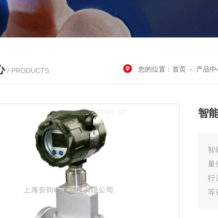
心
您的位置：
首页
-
产品中
/ PRODUCTS
智
智
量
行
等
气