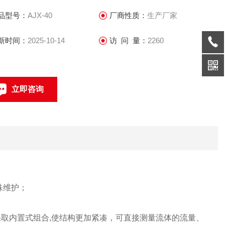
气、氧气、压缩空气、氩气、甲苯、苯、二甲苯、硫化氢、二
品型号：
AJX-40
厂商性质：
生产厂家
化硫、氨气等等
新时间：
2025-10-14
访 问 量：
2260
立即咨询
021-69585611、69585612
联系电话：
殊维护；
采取内置式组合,使结构更加紧凑，可直接测量流体的流量、