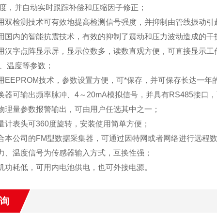
度，并自动实时跟踪补偿和压缩因子修正；
双检测技术可有效地提高检测信号强度，并抑制由管线振动引
国内的智能抗震技术，有效的抑制了震动和压力波动造成的干
汉字点阵显示屏，显示位数多，读数直观方便，可直接显示工
、温度等参数；
EEPROM技术，参数设置方便，可*保存，并可保存长达一年
器可输出频率脉冲、4～20mA模拟信号，并具有RS485接口，
理量参数报警输出，可由用户任选其中之一；
计表头可360度旋转，安装使用简单方便；
本公司的FM型数据采集器，可通过因特网或者网络进行远程
、温度信号为传感器输入方式，互换性强；
功耗低，可用内电池供电，也可外接电源。
询