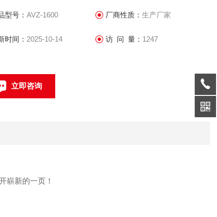
产、销售。
品型号：
AVZ-1600
厂商性质：
生产厂家
.质量优势：我们对每道工序，每个生产环节都非常用心、仔细。
产出的V锥流量传感器在*的鉴定机构中标定，精度达到
新时间：
2025-10-14
访 问 量：
1247
-0.07%，既万分之七的误差。
立即咨询
021-69585611、69585612
联系电话：
开崭新的一页！