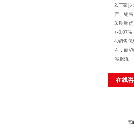
2.厂家
产、销售
3.质量
+-0.
4.销售
右，而V
混相流，
在线咨
您