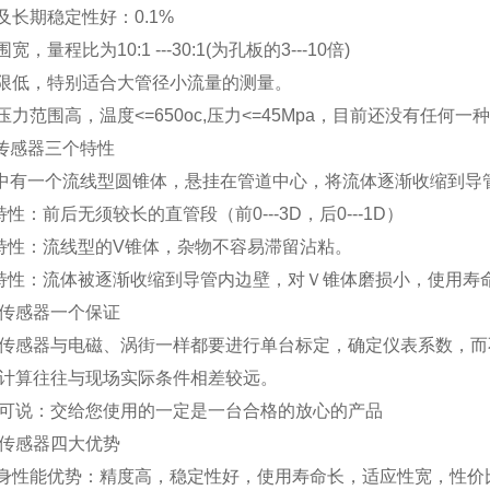
及长期稳定性好：0.1%
宽，量程比为10:1 ---30:1(为孔板的3---10倍)
下限低，特别适合大管径小流量的测量。
、压力范围高，温度<=650oc,压力<=45Mpa，目前还没有任
传感器三个特性
中有一个流线型圆锥体，悬挂在管道中心，将流体逐渐收缩到导
性：前后无须较长的直管段（前0---3D，后0---1D）
特性：流线型的V锥体，杂物不容易滞留沾粘。
特性：流体被逐渐收缩到导管内边壁，对Ｖ锥体磨损小，使用寿
传感器一个保证
传感器与电磁、涡街一样都要进行单台标定，确定仪表系数，而
计算往往与现场实际条件相差较远。
可说：交给您使用的一定是一台合格的放心的产品
传感器四大优势
本身性能优势：精度高，稳定性好，使用寿命长，适应性宽，性价