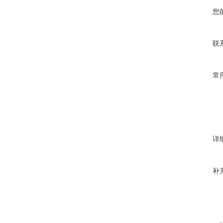
您
联
常
详
补