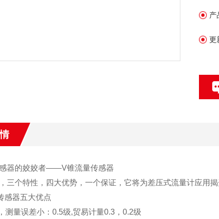
生
产
3
生
更
+
情
感器的姣姣者——V锥流量传感器
，三个特性，四大优势，一个保证，它将为差压式流量计应用揭
传感器五大优点
，测量误差小：0.5级,贸易计量0.3，0.2级