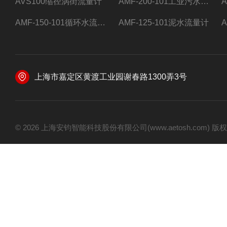
AVS100缩径涡街流量计
AMF-200-101工业污水流量计
AMF-150-101循环水流量计,电磁流量计
AMF-125-101泥水流量计
上海市嘉定区黄渡工业园谢春路1300弄3号
© 2026 上海安钧智能科技股份有限公司(www.aetosh.com)