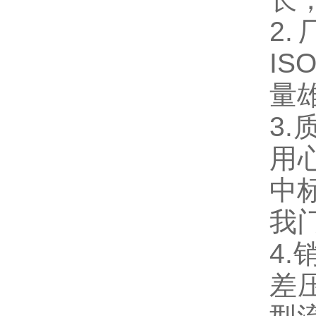
2
IS
量
3
用
中
我
4
差