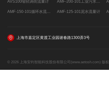
AVS100缩径涡街流量计
AMF-200-101工业污水流量计
AMF-150-101循环水流量计,电磁流量计
AMF-125-101泥水流量计
上海市嘉定区黄渡工业园谢春路1300弄3号
© 2026 上海安钧智能科技股份有限公司(www.aetosh.com)