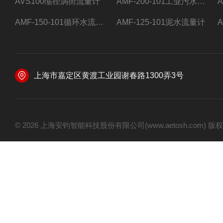
AVS100缩径涡街流量计
AMF-200-101工业污水流量计
AMF-150-101循环水流量计,电磁流量计
AMF-125-101泥水流量计
上海市嘉定区黄渡工业园谢春路1300弄3号
© 2026 上海安钧智能科技股份有限公司(www.aetosh.com)