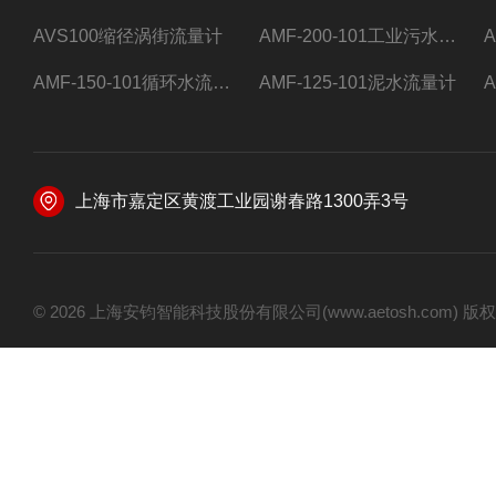
AVS100缩径涡街流量计
AMF-200-101工业污水流量计
AMF-150-101循环水流量计,电磁流量计
AMF-125-101泥水流量计
上海市嘉定区黄渡工业园谢春路1300弄3号
© 2026 上海安钧智能科技股份有限公司(www.aetosh.com)