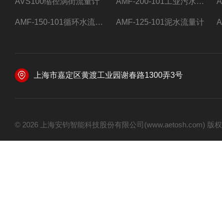
AVS100缩径涡街流量计
AMF-200-101工业污水流量计
AMF-150-101循环水流量计,电磁流量计
AMF-125-101泥水流量计
上海市嘉定区黄渡工业园谢春路1300弄3号
© 2026 上海安钧智能科技股份有限公司(www.aetosh.com)