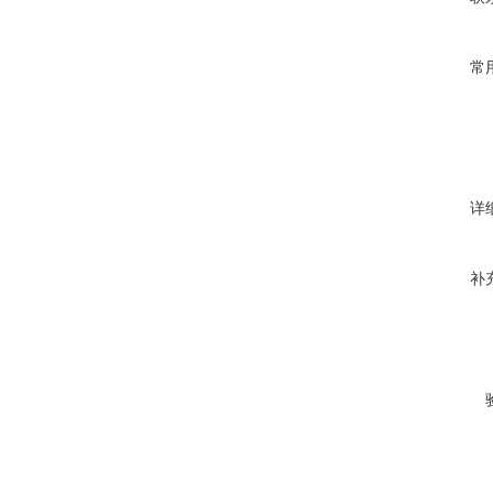
常
详
补