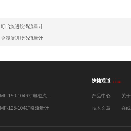
：
盱眙旋进旋涡流量计
：
金湖旋进旋涡流量计
快捷通道
AMF-150-1046寸电磁流量计
产品中心
关于
AMF-125-104矿浆流量计
技术文章
在线