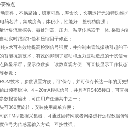
主要特点
可动部件，不易腐蚀，稳定可靠，寿命长，长期运行无须特殊维
位电脑芯片，集成度高，体积小，性能好，整机功能强；
量计集流量探头、微处理器、压力、温度传感器于一体, 采取内
自动实时跟踪补偿和压缩因子修正；
测技术可有效地提高检测信号强度，并抑制由管线振动引起的干
的智能抗震技术，有效的抑制了震动和压力波动造成的干扰信号
点阵显示屏，显示位数多，读数直观方便，可直接显示工作状态
等参数；
PROM技术，参数设置方便，可*保存，并可保存长达一年的历史
输出频率脉冲、4～20mA模拟信号，并具有RS485接口，可直接
参数报警输出，可由用户任选其中之一；
头可360度旋转，安装使用简单方便；
司的FM型数据采集器，可通过因特网或者网络进行远程数据传
度信号为传感器输入方式，互换性强；