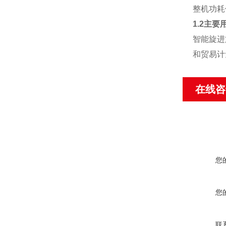
整机功耗
1.2主要
智能旋进
和贸易计
在线咨
您
您
联