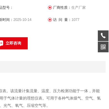
碳、氮气、光气、氧气、压缩空气等。
品型号：
厂商性质：
生产厂家
新时间：
2025-10-14
访 问 量：
1077
立即咨询
021-69585611、69585612
联系电话：
仪表。该流量计集流量、温度、压力检测功能于一体，并能
用于气体计量的理想仪表。可用于各种气体煤气、空气、氢
、光气、氧气、压缩空气等。