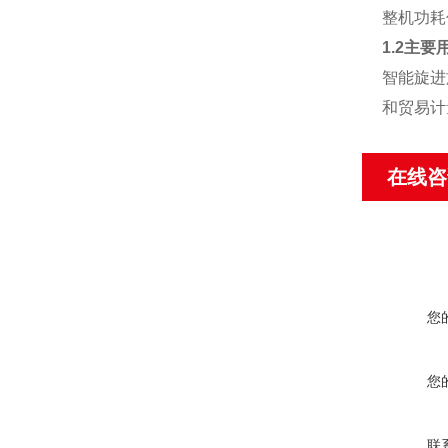
整机功耗
1.2主要
智能旋进
和贸易计
在线咨
您
您
联