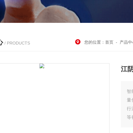
心
您的位置：
首页
-
产品中
/ PRODUCTS
江
智
量
行
等
氢