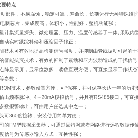
主要特点
可动部件，不易腐蚀，稳定可靠，寿命长，长期运行无须特殊维
位电脑芯片，集成度高，体积小，性能好，整机功能强；
量计集流量探头、微处理器、压力、温度传感器于一体, 采取内
自动实时跟踪补偿和压缩因子修正；
测技术可有效地提高检测信号强度，并抑制由管线振动引起的干
的智能抗震技术，有效的抑制了震动和压力波动造成的干扰信号
点阵显示屏，显示位数多，读数直观方便，可直接显示工作状态
等参数；
PROM技术，参数设置方便，可*保存，并可保存长达一年的历史
输出频率脉冲、4～20mA模拟信号，并具有RS485接口，可直接
参数报警输出，可由用户任选其中之一；
头可360度旋转，安装使用简单方便；
司的FM型数据采集器，可通过因特网或者网络进行远程数据传
度信号为传感器输入方式，互换性强；