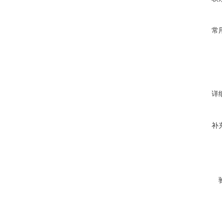
常
详
补