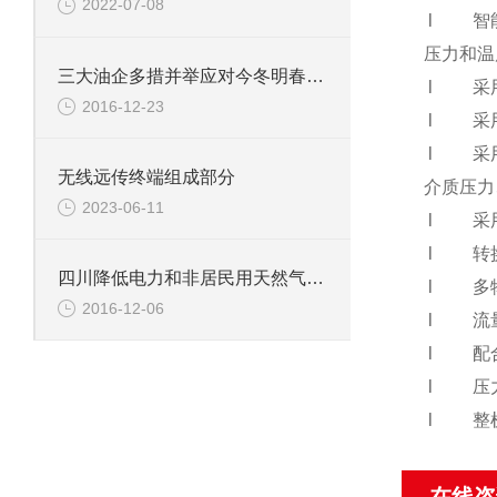
2022-07-08
l
智
压力和温
三大油企多措并举应对今冬明春天然气供需矛盾
l
采
2016-12-23
l
采
l
采
无线远传终端组成部分
介质压力
2023-06-11
l
采
l
转
四川降低电力和非居民用天然气价格
l
多
2016-12-06
l
流
l
配
l
压
l
整