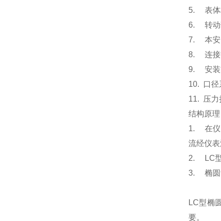
5. 表
6. 转
7. 本安防
8. 连接
9. 安
10. 口
11. 压力
结构原理
1. 在
流经仪表
2. L
3. 椭
LC型椭
要。