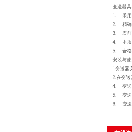
变送器具
1. 采
2. 精
3. 表
4. 本质
5. 合
安装与使
1变送器
2.在变
4. 变
5. 变
6. 变