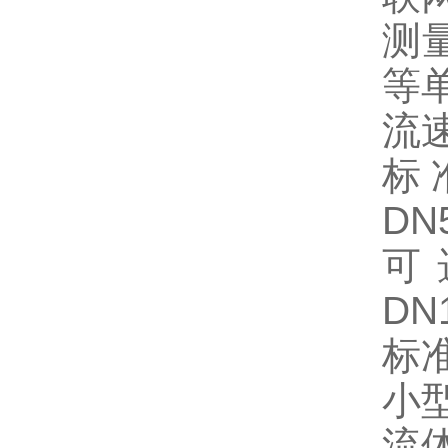
测
等
流速
标
DN
可
DN
标准
小
流体