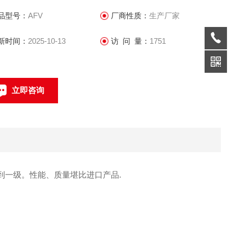
用户的好评。
品型号：
AFV
厂商性质：
生产厂家
新时间：
2025-10-13
访 问 量：
1751
立即咨询
021-69585611、69585612
联系电话：
到一级。性能、质量堪比进口产品.