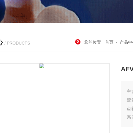
心
您的位置：
首页
-
产品中
/ PRODUCTS
AF
主
流
齿
系
保