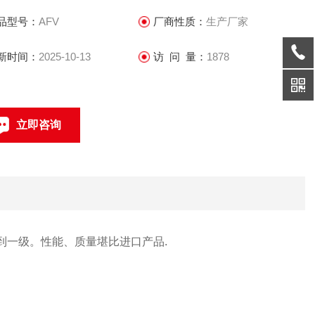
用户的好评。
品型号：
AFV
厂商性质：
生产厂家
新时间：
2025-10-13
访 问 量：
1878
立即咨询
021-69585611、69585612
联系电话：
到一级。性能、质量堪比进口产品.