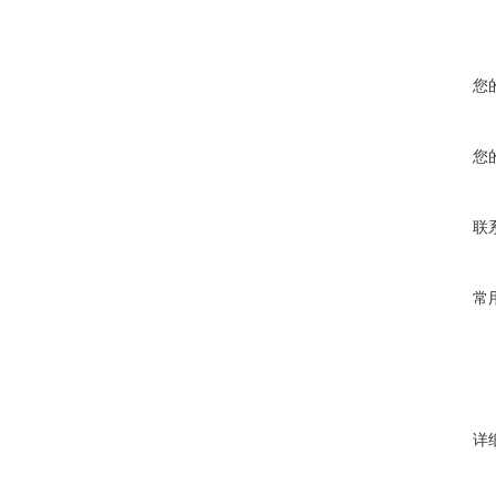
您
您
联
常
详