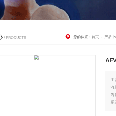
心
您的位置：
首页
-
产品中
/ PRODUCTS
AF
主
流
齿
系
保