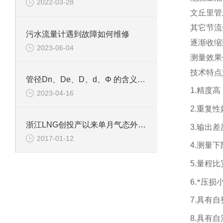
2022-03-28
文丘里管
其它节流
污水流量计遇到故障如何维修
逐渐收缩
2023-06-04
测量效果
技术特点
管径Dn、De、D、d、Φ 的含义和区别
1.
精度高：
2023-04-16
2.
重复性好
浙江LNG创投产以来单月气态外输新高
3.
输出差
2017-01-12
4.
测量下
5.
量程比宽
6.
*压损小
7.
具有自
8.
具有自