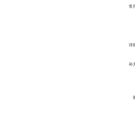
常
详
补