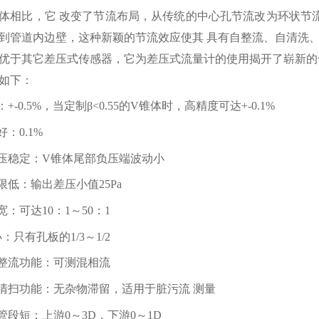
体相比，它 改变了节流布局，从传统的中心孔节流改为环状节
到管道内边壁，这种新颖的节流效应使其 具有自整流、自清洗
优于其它差压式传感器，它为差压式流量计的使用揭开了崭新的一
如下：
+-0.5%，当定制β<0.55的V锥体时，高精度可达+-0.1%
：0.1%
压稳定：V锥体尾部负压端波动小
限低：输出差压小值25Pa
：可达10：1～50：1
：只有孔板的1/3～1/2
整流功能：可测混相流
清扫功能：无杂物滞留，适用于脏污流 测量
管段短：上游0～3D，下游0～1D