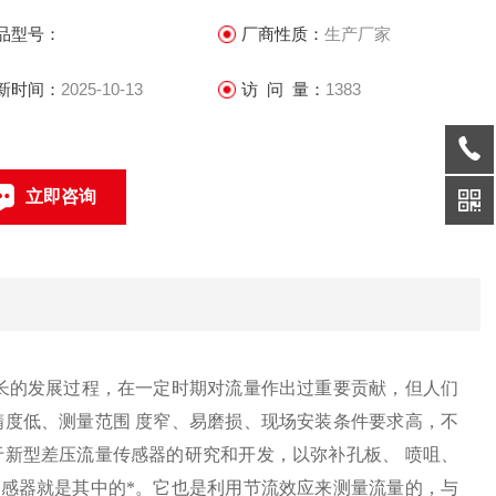
品型号：
厂商性质：
生产厂家
新时间：
2025-10-13
访 问 量：
1383
立即咨询
021-69585611、69585612
联系电话：
长的发展过程，在一定时期对流量作出过重要贡献，但人们
度低、测量范围 度窄、易磨损、现场安装条件要求高，不
新型差压流量传感器的研究和开发，以弥补孔板、 喷咀、
感器就是其中的*。它也是利用节流效应来测量流量的，与