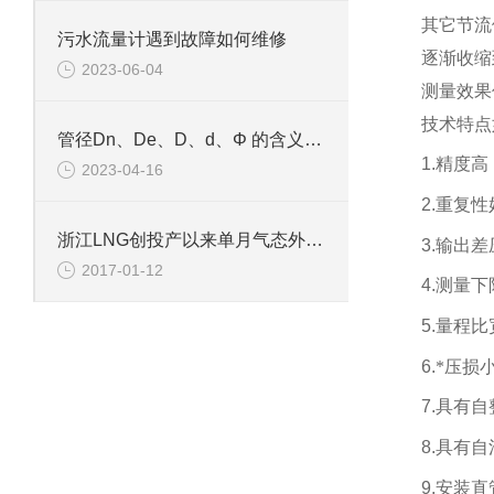
其它节流
污水流量计遇到故障如何维修
逐渐收缩
2023-06-04
测量效果
技术特点
管径Dn、De、D、d、Φ 的含义和区别
1.
精度高：
2023-04-16
2.
重复性好
浙江LNG创投产以来单月气态外输新高
3.
输出差
2017-01-12
4.
测量下
5.
量程比宽
6.
*压损小
7.
具有自
8.
具有自
9.
安装直