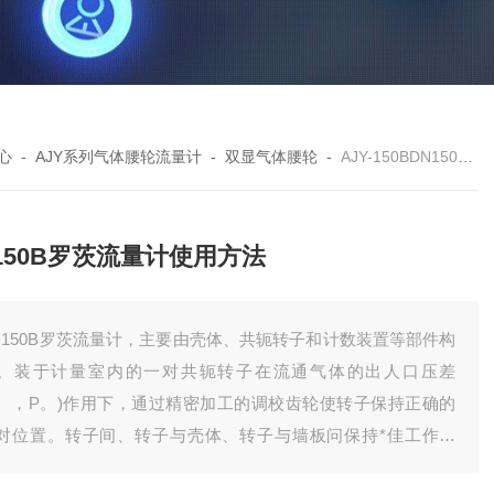
心
-
AJY系列气体腰轮流量计
-
双显气体腰轮
-
AJY-150BDN150B罗茨流量计使用方法
150B罗茨流量计使用方法
N150B罗茨流量计，主要由壳体、共轭转子和计数装置等部件构
。装于计量室内的一对共轭转子在流通气体的出人口压差
P、，P。)作用下，通过精密加工的调校齿轮使转子保持正确的
对位置。转子间、转子与壳体、转子与墙板问保持*佳工作间
，实现了连续的无接触密封。转子每转动一周，则输出四倍计