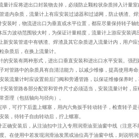
流量计应将进出口封装物去掉，必须防止颗粒状杂质掉入计量室
管道内杂质，流量计上有应安装过滤器和过滤网，防止锈渣、焊
计安装时，物流进出口为垂直或水平位置，都应尽量保持转子轴
体压力波动范围较大时，为保证计量精度，流量计上游应安装调
防止新安装管道中有锈渣、焊渣及其它杂质进入流量计内，用户
粒杂质后，在换上流量计。
量计的安装有两种形式，进出口垂直安装和进出口水平安装。强
子对管路中的杂质具有自清洁能力，以减少维修，提高使用寿命
安装流量计时应设置前后门阀和旁通管路，以保证维修保养时，
量计安装管路各部分配管和管件尺寸必须适当，安装流量计时，
常歪理（包括轴向与径向）。
完毕，可拧下后盖上螺塞，用内六角扳手转动转子，检查转子是
安装，待转子自由转动后，拧上螺塞。
计正确安装后，从注油扣中注入专用润滑油至油窗中线（注意不
度。在使用中若发现润滑油发黑或油位高于油窗中线，则说明润