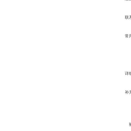
联
常
详
补