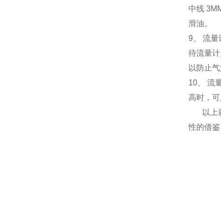
中线
3M
滑油。
9
、 流
待流量计
以防止气
10
、 流
高时，可
以上
性的借鉴