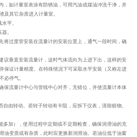
内，如计量室表涂有防锈油，可用汽油或煤油冲洗干净，并
渣及其它杂质进入计量室。
线水平。
压器。
应先将过度管安装在流量计的安装位置上，通气一段时间，确
烈建议垂直安装流量计，这时气体流向为上进下出，这样的安
并保证计量精度。在特殊情况下可采取水平安装（又称左进
不必停气。
应确保流量计中心与管线中心对齐，无错位，并使流量计本体
否自由转动。若转子转动有卡阻，应拆下仪表，清除赃物。
能多加），使用过程中定期或不定期检查，确保润滑油的充
滑油变质或有杂质，此时应更换新润滑油。若油位低于油窗