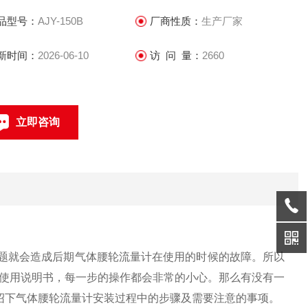
室有效容积的气体，转子的转数通过磁性密封联轴装置及减速
品型号：
AJY-150B
厂商性质：
生产厂家
构，传递到积算指示计数器，从而显示输出气体的累计体积
。
新时间：
2026-06-10
访 问 量：
2660
立即咨询
021-69585611、69585612
联系电话：
题就会造成后期气体腰轮流量计在使用的时候的故障。所以
使用说明书，每一步的操作都会非常的小心。那么有没有一
绍下气体腰轮流量计安装过程中的步骤及需要注意的事项。