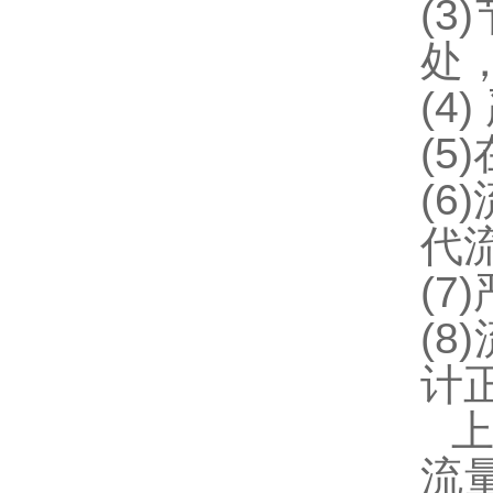
(
3
)
处
(
4
)
(
5
)
(
6
)
代
(
7
)
(
8
)
计
流