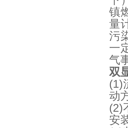
镇
量
污
一
气
双
(1)
动
(
2
)
安