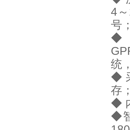
4
～
号
◆
GP
统
◆ 
存
◆
◆
180