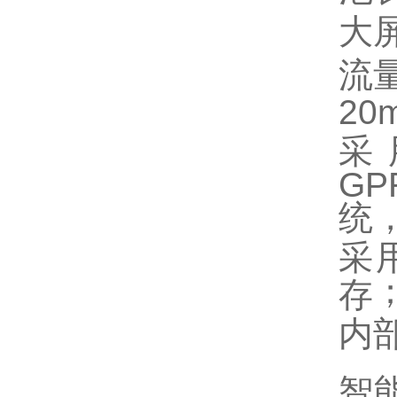
大
流
2
采
GP
统
采
存
内
智