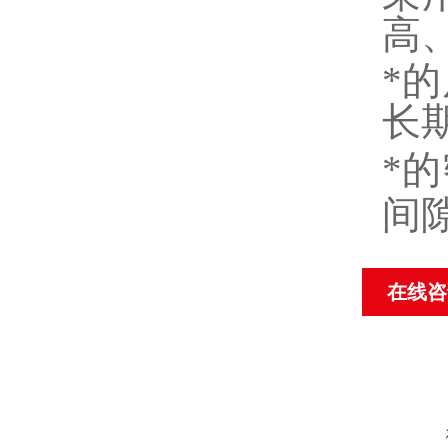
高
*
长
*
间
在线咨