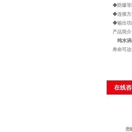
◆
防爆等
◆
连接方
◆
输出功
产品简介
纯水涡
寿命可达
在线咨
您