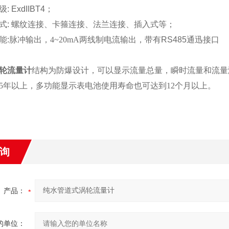
级
: ExdIIBT4
；
式
:
螺纹连接、
卡箍连接
、法兰连接、插入式等
；
能
:
脉冲输出，
4~20mA
两线制电流输出
，
带有
RS485
通迅接口
轮流量计
结构为防爆设计，可以显示流量总量，瞬时流量和流量
5年以上，多功能显示表电池使用寿命也可达到12个月以上。
询
产品：
的单位：